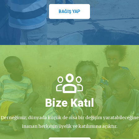
BAĞIŞ YAP
Bize Katıl
Derneğimiz; dünyada küçük de olsa bir değişim yaratabileceğine
inanan herkesin üyelik ve katılımına açıktır.